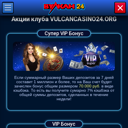
Акции клуба VULCANCASINO24.ORG
Cупер VIP Бонус
Если суммарный размер Ваших депозитов за 7 дней
составит 1 миллион и более, то на Ваш счет будет
зачислен бонус общим размером
70.000 руб.
в виде
кэшбэка. То есть вы получите сумарно 7% кэшбэка от
общей суммы депозитов, сделанных в течение
недели!
VIP Бонус