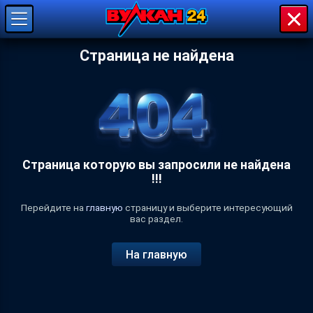
Страница не найдена
Страница которую вы запросили не найдена
!!!
Перейдите на
главную
страницу и выберите интересующий
вас раздел.
На главную