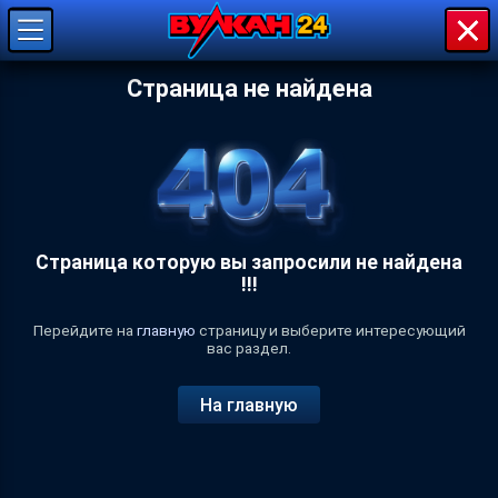
Страница не найдена
Страница которую вы запросили не найдена
!!!
Перейдите на
главную
страницу и выберите интересующий
вас раздел.
На главную