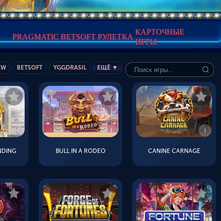
КАРТОЧНЫЕ
PRAGMATIC
BETSOFT
РУЛЕТКА
ИГРЫ
AW
BETSOFT
YGGDRASIL
ЕЩЁ ▼
i
i
i
NDING
BULL IN A RODEO
CANINE CARNAGE