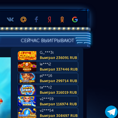
Выиграл 249056 RUB
wa***ng
Выиграл 28823 RUB
al***yn
Выиграл 267126 RUB
Ba***xx
Выиграл 176356 RUB
СЕЙЧАС ВЫИГРЫВАЮТ
G_***3t
Выиграл 236091 RUB
le***i2
Выиграл 337446 RUB
pl***16
Выиграл 299714 RUB
ta***r2
Выиграл 316019 RUB
v2***59
Выиграл 116974 RUB
v2***54
Выиграл 308697 RUB
v2***77
An
va
****
8926.00 RUB