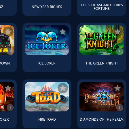
TALES OF ASGARD: LOKI'S
NZ
NEW YEAR RICHES
FORTUNE
i
i
i
NDOWN
ICE JOKER
THE GREEN KNIGHT
i
i
i
JOKER
FIRE TOAD
DIAMONDS OF THE REALM