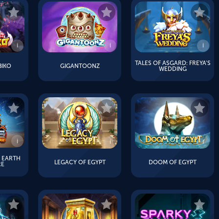
i
i
i
TALES OF ASGARD: FREYA'S
BIKO
GIGANTOONZ
WEDDING
i
i
i
S EARTH
LEGACY OF EGYPT
DOOM OF EGYPT
RE