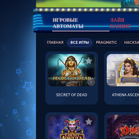
ИГРОВЫЕ
ЛАЙВ
АВТОМАТЫ
КАЗИНО
ГЛАВНАЯ
ВСЕ ИГРЫ
PRAGMATIC
HACKS
i
SECRET OF DEAD
ATHENA ASCE