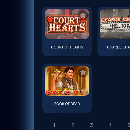
i
COURT OF HEARTS
CHARLIE CH
i
BOOK OF DEAD
1
2
3
4