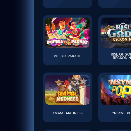
i
RISE OF GO
PUEBLA PARADE
RECKONI
i
ANIMAL MADNESS
*NSYNC P