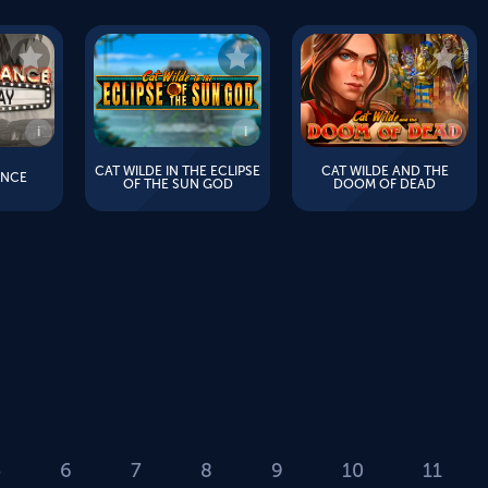
i
i
i
CAT WILDE IN THE ECLIPSE
CAT WILDE AND THE
ANCE
OF THE SUN GOD
DOOM OF DEAD
5
6
7
8
9
10
11