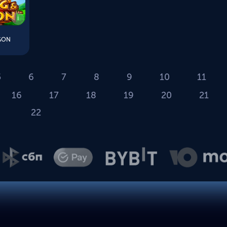
i
GON
5
6
7
8
9
10
11
16
17
18
19
20
21
22