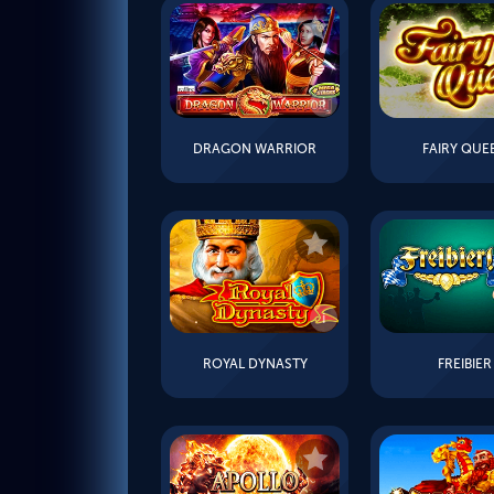
i
DRAGON WARRIOR
FAIRY QUE
i
ROYAL DYNASTY
FREIBIER