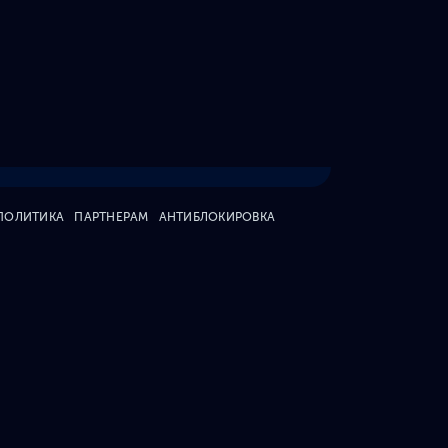
ПОЛИТИКА
ПАРТНЕРАМ
АНТИБЛОКИРОВКА
Внимание: участие в игре может повлечь
за собой материальный ущерб. Играть в
состоянии алкогольного или
наркотического опьянения запрещено.
а странице
контакты
.
 игровые автоматы онлайн.