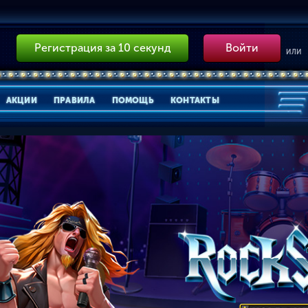
Регистрация за 10 секунд
Войти
ИЛИ
АКЦИИ
ПРАВИЛА
ПОМОЩЬ
КОНТАКТЫ