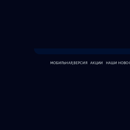
МОБИЛЬНАЯ ВЕРСИЯ
АКЦИИ
НАШИ НОВО
АКТУАЛЬНЫЙ ДОМЕН
Информация на сайте предоставлена
Scharlooweg 39, Willemstad, Curaça
N.V. полностью лицензируется и рег
лицензия № OGL/2024/179/0128, выда
электронной почте 
Игровые автоматы, бонус