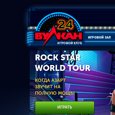
ИГРОВОЙ ЗАЛ
APRIL FURY
ROCK STAR
MR. VEGAS 2
HOLD & WIN
WORLD TOUR
НОВЫЕ
ПРИКЛЮЧЕНИЯ
ХРАБРАЯ ГЕРОИНЯ,
КОГДА АЗАРТ
В ВЕГАСЕ!
ВСТРЕЧАЕТ
ЗВУЧИТ НА
ПРИКЛЮЧЕНИЕ!
ПОЛНУЮ МОЩЬ!
ИГРАТЬ
ИГРАТЬ
ИГРАТЬ