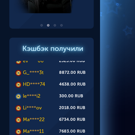
fa***21
Выиграл 97343 RUB
we
ky
****
300.00 RUB
Fe***da
Выиграл 338069 RUB
zu
13
****
300.00 RUB
le***i2
Выиграл 123541 RUB
13
75
****
6969.00 RUB
Ma***22
AL
ND
****
4111.00 RUB
Кэшбэк получили
Выиграл 327878 RUB
pl***16
ev
60
****
2525.00 RUB
Выиграл 238597 RUB
Si***iy
G_
3t
****
8872.00 RUB
Выиграл 328326 RUB
ta***r2
HD
74
****
4638.00 RUB
Выиграл 274452 RUB
le
i2
****
300.00 RUB
v2***59
Выиграл 239576 RUB
Li
ov
****
2018.00 RUB
v2***54
Выиграл 338359 RUB
Ma
22
****
6734.00 RUB
v2***94
Выиграл 8172 RUB
Ma
11
****
7683.00 RUB
v2***77