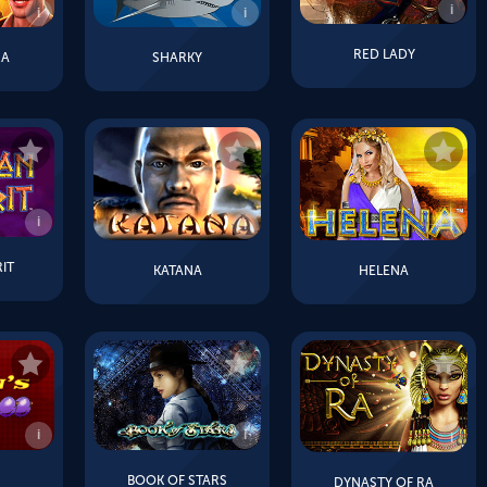
i
i
i
RED LADY
RA
SHARKY
i
i
i
RIT
KATANA
HELENA
i
i
i
BOOK OF STARS
DYNASTY OF RA