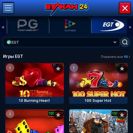
<
>
EGT
Игры EGT
›
Показать все
95
i
i
10 Burning Heart
100 Super Hot
i
i