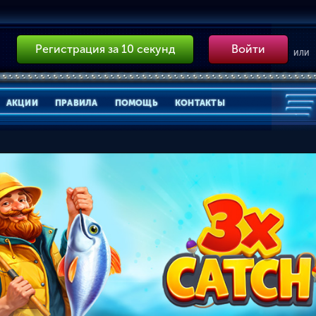
Регистрация за 10 секунд
Войти
ИЛИ
АКЦИИ
ПРАВИЛА
ПОМОЩЬ
КОНТАКТЫ