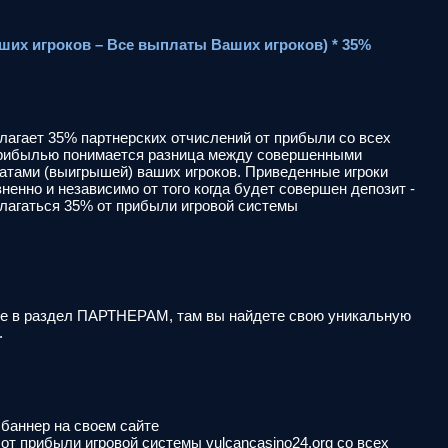
ших игроков – Все выплаты Ваших игроков) * 35%
длагает 35%
партнерских отчислений
от прибыли со всех
прибылью понимается разница между совершенными
атами (выигрышей) ваших игроков. Приведенные игроки
енно и независимо от того когда будет совершен депозит -
олагаться 35% от прибыли игровой системы
ите в раздел ПАРТНЕРАМ, там вы найдете свою уникальную
.
баннер на своем сайте
от прибыли игровой системы vulcancasino24.org со всех