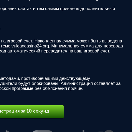
сторонних сайтах и тем самым привлечь дополнительный
?
на игровой счет. Накопленная сумма может быть выведена
стеме vulcancasino24.org. Минимальная сумма для перевода
ход автоматический переводится на ваш игровой счет.
 методами, противоречащими действующему
ушители будут блокированы. Администрация оставляет за
ерской программе без объяснения причин.
истрация за 10 секунд