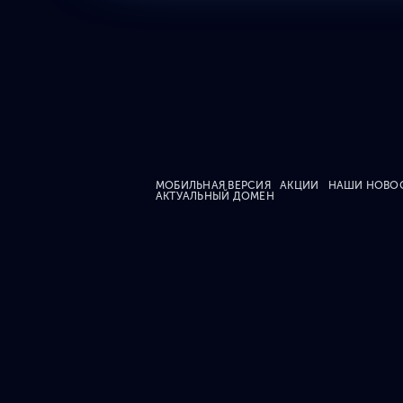
МОБИЛЬНАЯ ВЕРСИЯ
АКЦИИ
НАШИ НОВО
АКТУАЛЬНЫЙ ДОМЕН
Информация на сайте предоставлена
Scharlooweg 39, Willemstad, Curaça
N.V. полностью лицензируется и рег
лицензия № OGL/2024/179/0128, выда
электронной почте 
Игровые автоматы, бонус