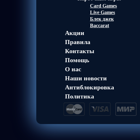
Card Games
Live Games
Блек джек
Baccarat
Акции
Правила
Контакты
Помощь
О нас
Наши новости
Антиблокировка
Политика
Карта сайта