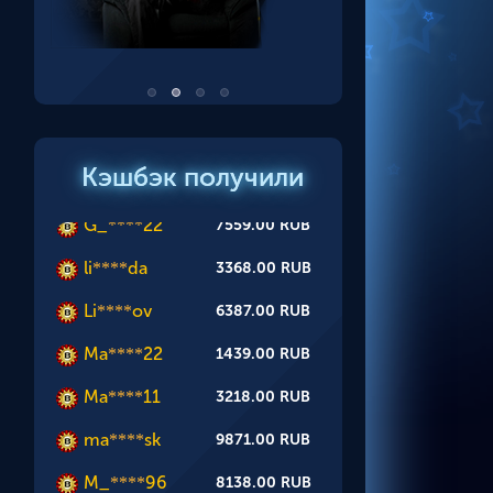
Ba***xx
Выиграл 176356 RUB
v2
82
****
144.99 RUB
G_***3t
Выиграл 236091 RUB
Y_
3t
****
759.99 RUB
le***i2
Выиграл 337446 RUB
An
va
****
8926.00 RUB
pl***16
G_
3t
****
2522.00 RUB
Выиграл 299714 RUB
Кэшбэк получили
ta***r2
G_
22
****
7559.00 RUB
Выиграл 316019 RUB
v2***59
li
da
****
3368.00 RUB
Выиграл 116974 RUB
v2***54
Li
ov
****
6387.00 RUB
Выиграл 308697 RUB
Ma
22
****
1439.00 RUB
v2***77
Выиграл 35752 RUB
Ma
11
****
3218.00 RUB
v2***01
Выиграл 251652 RUB
ma
sk
****
9871.00 RUB
v2***21
Выиграл 313704 RUB
M_
96
****
8138.00 RUB
v2***99