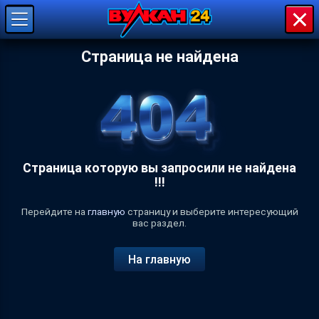
Страница не найдена
Страница которую вы запросили не найдена
!!!
Перейдите на
главную
страницу и выберите интересующий
вас раздел.
На главную