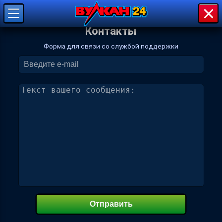
Контакты
Форма для связи со службой поддержки
Отправить