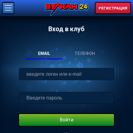
РЕГИСТРАЦИЯ
Вход в клуб
EMAIL
ТЕЛЕФОН
Войти